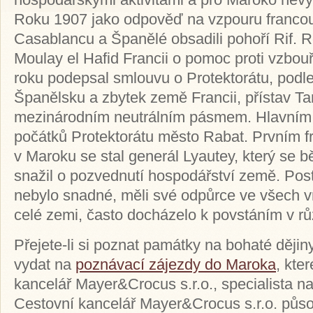
Roku 1907 jako odpověď na vzpouru franco
Casablancu a Španělé obsadili pohoří Rif. 
Moulay el Hafid Francii o pomoc proti vzbou
roku podepsal smlouvu o Protektorátu, podle
Španělsku a zbytek země Francii, přístav Ta
mezinárodním neutrálním pásmem. Hlavním
počátků Protektorátu město Rabat. Prvním
v Maroku se stal generál Lyautey, který se
snažil o pozvednutí hospodářství země. Pos
nebylo snadné, měli své odpůrce ve všech v
celé zemi, často docházelo k povstáním v r
Přejete-li si poznat památky na bohaté ději
vydat na
poznávací zájezdy do Maroka
, kte
kancelář Mayer&Crocus s.r.o., specialista n
Cestovní kancelář Mayer&Crocus s.r.o. půso