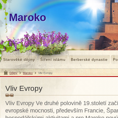
Maroko
Starověké dějiny
Šíření islámu
Berberské dynastie
Po
Dějiny
Maroko
Vliv Evropy
>
>
Vliv Evropy
Vliv Evropy Ve druhé polovině 19.století zač
evropské mocnosti, především Francie, Špan
hospodářskými aktivitami a pro Maroko nev