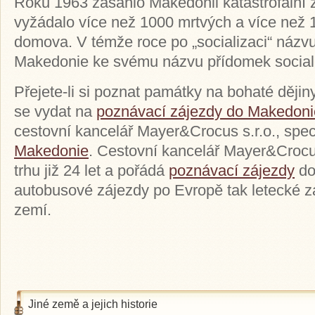
Roku 1963 zasáhlo Makedonii katastrofální z
vyžádalo více než 1000 mrtvých a více než 12
domova. V témže roce po „socializaci“ názvu 
Makedonie ke svému názvu přídomek sociali
Přejete-li si poznat památky na bohaté ději
se vydat na
poznávací zájezdy do Makedoni
cestovní kancelář Mayer&Crocus s.r.o., spec
Makedonie
. Cestovní kancelář Mayer&Crocu
trhu již 24 let a pořádá
poznávací zájezdy
do
autobusové zájezdy po Evropě tak letecké 
zemí.
Jiné země a jejich historie