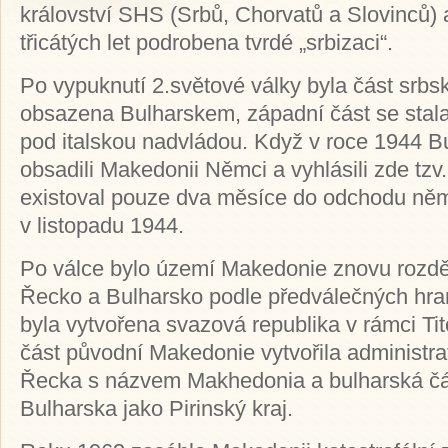
království SHS (Srbů, Chorvatů a Slovinců)
třicátých let podrobena tvrdé „srbizaci“.
Po vypuknutí 2.světové války byla část srbs
obsazena Bulharskem, západní část se stala
pod italskou nadvládou. Když v roce 1944 Bu
obsadili Makedonii Němci a vyhlásili zde tzv
existoval pouze dva měsíce do odchodu ně
v listopadu 1944.
Po válce bylo území Makedonie znovu rozdě
Řecko a Bulharsko podle předválečných hran
byla vytvořena svazová republika v rámci Ti
část původní Makedonie vytvořila administrat
Řecka s názvem Makhedonia a bulharská čá
Bulharska jako Pirinský kraj.