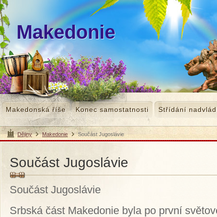
Makedonie
Makedonská říše
Konec samostatnosti
Střídání nadvlád
Dějiny
Makedonie
Součást Jugoslávie
>
>
Součást Jugoslávie
Součást Jugoslávie
Srbská část Makedonie byla po první světov