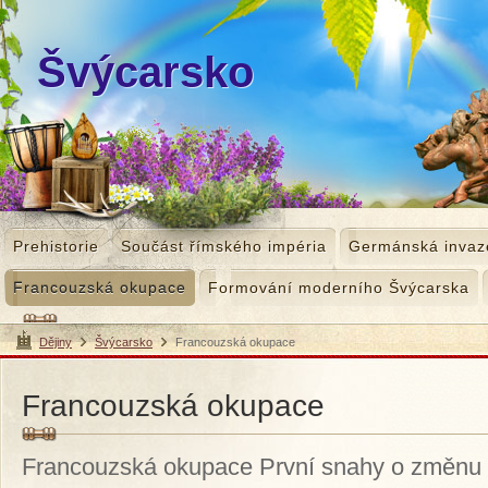
Švýcarsko
Prehistorie
Součást římského impéria
Germánská invaz
Francouzská okupace
Formování moderního Švýcarska
Dějiny
Švýcarsko
Francouzská okupace
>
>
Francouzská okupace
Francouzská okupace První snahy o změnu z