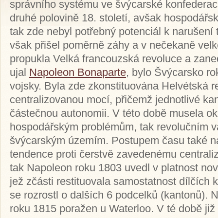
správního systému ve švýcarské konfederaci
druhé polovině 18. století, avšak hospodářsk
tak zde nebyl potřebný potenciál k narušení 
však přišel poměrně záhy a v nečekaně velké
propukla Velká francouzská revoluce a zane
ujal
Napoleon Bonaparte
, bylo Švýcarsko r
vojsky. Byla zde zkonstituována Helvétská r
centralizovanou mocí, přičemž jednotlivé kant
částečnou autonomii. V této době musela oku
hospodářským problémům, tak revolučním vál
švýcarským územím. Postupem času také na
tendence proti čerstvě zavedenému centrali
tak Napoleon roku 1803 uvedl v platnost no
jež zčásti restituovala samostatnost dílčích 
se rozrostl o dalších 6 podcelků (kantonů).
roku 1815 poražen u Waterloo. V té době již