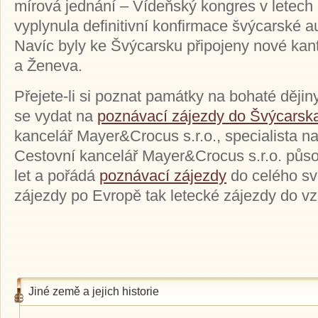
mírová jednání – Vídeňský kongres v letech
vyplynula definitivní konfirmace švýcarské au
Navíc byly ke Švýcarsku připojeny nové kan
a Ženeva.
Přejete-li si poznat památky na bohaté ději
se vydat na
poznávací zájezdy do Švýcarsk
kancelář Mayer&Crocus s.r.o., specialista n
Cestovní kancelář Mayer&Crocus s.r.o. půso
let a pořádá
poznávací zájezdy
do celého sv
zájezdy po Evropě tak letecké zájezdy do v
Jiné země a jejich historie