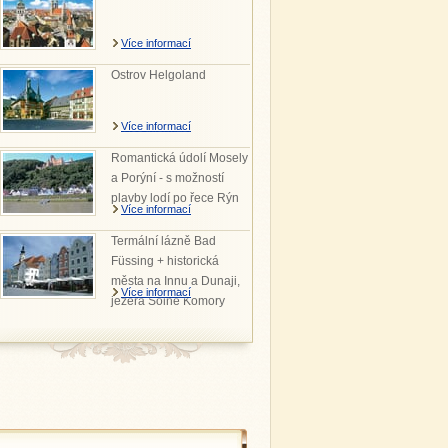
Více informací
Ostrov Helgoland
Více informací
Romantická údolí Mosely
a Porýní - s možností
plavby lodí po řece Rýn
Více informací
Termální lázně Bad
Füssing + historická
města na Innu a Dunaji,
Více informací
jezera Solné Komory