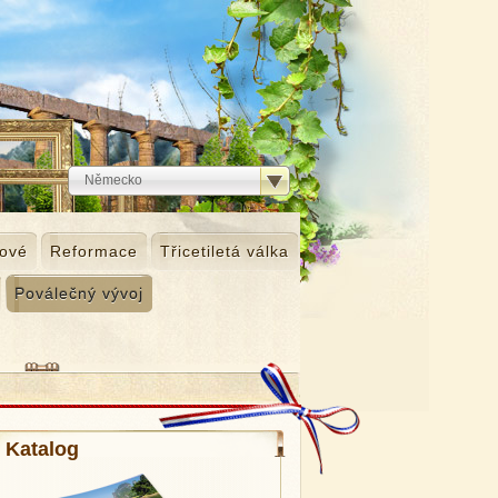
ové
Reformace
Třicetiletá válka
Poválečný vývoj
Katalog