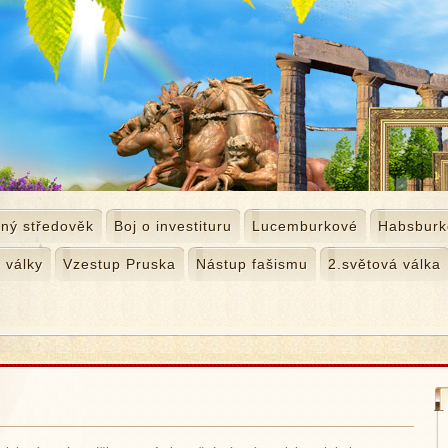
ný středověk
Boj o investituru
Lucemburkové
Habsburk
 války
Vzestup Pruska
Nástup fašismu
2.světová válka