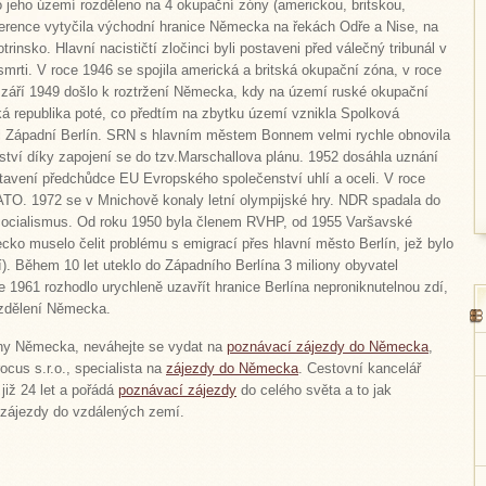
jeho území rozděleno na 4 okupační zóny (americkou, britskou,
erence vytyčila východní hranice Německa na řekách Odře a Nise, na
insko. Hlavní nacističtí zločinci byli postaveni před válečný tribunál v
mrti. V roce 1946 se spojila americká a britská okupační zóna, v roce
 září 1949 došlo k roztržení Německa, kdy na území ruské okupační
 republika poté, co předtím na zbytku území vznikla Spolková
l Západní Berlín. SRN s hlavním městem Bonnem velmi rychle obnovila
tví díky zapojení se do tzv.Marschallova plánu. 1952 dosáhla uznání
tavení předchůdce EU Evropského společenství uhlí a oceli. V roce
ATO. 1972 se v Mnichově konaly letní olympijské hry. NDR spadala do
socialismus. Od roku 1950 byla členem RVHP, od 1955 Varšavské
ko muselo čelit problému s emigrací přes hlavní město Berlín, jež bylo
). Během 10 let uteklo do Západního Berlína 3 miliony obyvatel
e 1961 rozhodlo urychleně uzavřít hranice Berlína neproniknutelnou zdí,
ozdělení Německa.
jiny Německa, neváhejte se vydat na
poznávací zájezdy do Německa
,
ocus s.r.o., specialista na
zájezdy do Německa
. Cestovní kancelář
již 24 let a pořádá
poznávací zájezdy
do celého světa a to jak
 zájezdy do vzdálených zemí.