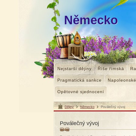
Německo
Nejstarší dějiny
Říše římská
Ra
Pragmatická sankce
Napoleonské
Opětovné sjednocení
Dějiny
Německo
Poválečný vývoj
>
>
Poválečný vývoj