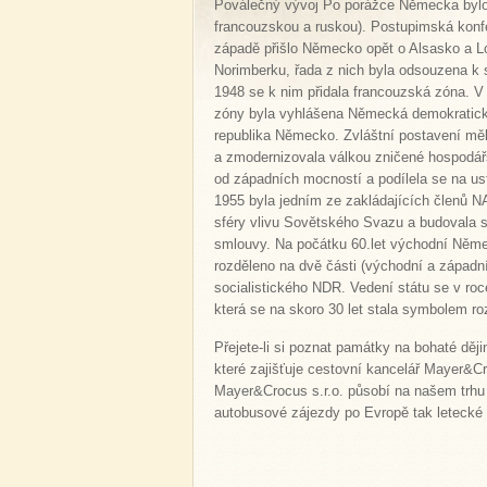
Poválečný vývoj Po porážce Německa bylo 
francouzskou a ruskou). Postupimská konf
západě přišlo Německo opět o Alsasko a Lotr
Norimberku, řada z nich byla odsouzena k s
1948 se k nim přidala francouzská zóna. V
zóny byla vyhlášena Německá demokratická
republika Německo. Zvláštní postavení mě
a zmodernizovala válkou zničené hospodářs
od západních mocností a podílela se na us
1955 byla jedním ze zakládajících členů N
sféry vlivu Sovětského Svazu a budovala 
smlouvy. Na počátku 60.let východní Němec
rozděleno na dvě části (východní a západní
socialistického NDR. Vedení státu se v roc
která se na skoro 30 let stala symbolem r
Přejete-li si poznat památky na bohaté dě
které zajišťuje cestovní kancelář Mayer&Cr
Mayer&Crocus s.r.o. působí na našem trhu 
autobusové zájezdy po Evropě tak letecké