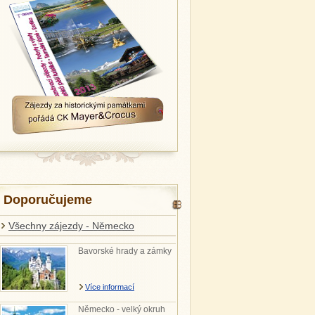
Doporučujeme
Všechny zájezdy - Německo
Bavorské hrady a zámky
Více informací
Německo - velký okruh