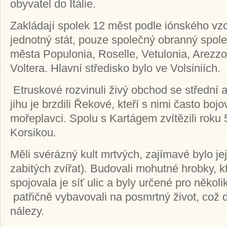
obyvatel do Itálie.
Zakládají spolek 12 měst podle iónského vzor
jednotný stát, pouze společný obranný spole
města Populonia, Roselle, Vetulonia, Arezzo
Voltera. Hlavní středisko bylo ve Volsiniích.
Etruskové rozvinuli živý obchod se střední 
jihu je brzdili Řekové, kteří s nimi často bojov
mořeplavci. Spolu s Kartágem zvítězili roku 
Korsikou.
Měli svérázný kult mrtvých, zajímavé bylo jeji
zabitých zvířat). Budovali mohutné hrobky, k
spojovala je síť ulic a byly určené pro několi
patřičně vybavovali na posmrtný život, což 
nálezy.