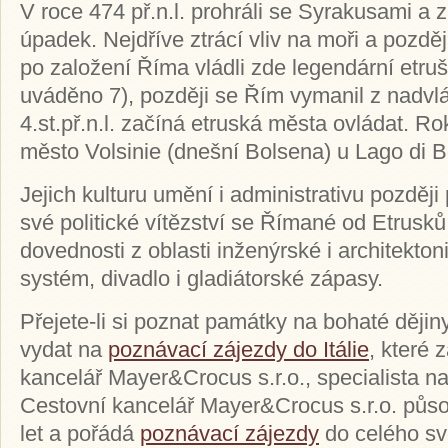
V roce 474 př.n.l. prohráli se Syrakusami a 
úpadek. Nejdříve ztrácí vliv na moři a pozděj
po založení Říma vládli zde legendární etrušt
uváděno 7), později se Řím vymanil z nadvl
4.st.př.n.l. začíná etruská města ovládat. Ro
město Volsinie (dnešní Bolsena) u Lago di B
Jejich kulturu umění i administrativu později
své politické vítězství se Římané od Etrusků 
dovednosti z oblasti inženýrské i architektoni
systém, divadlo i gladiátorské zápasy.
Přejete-li si poznat památky na bohaté dějiny
vydat na
poznávací zájezdy do Itálie
, které 
kancelář Mayer&Crocus s.r.o., specialista n
Cestovní kancelář Mayer&Crocus s.r.o. půso
let a pořádá
poznávací zájezdy
do celého sv