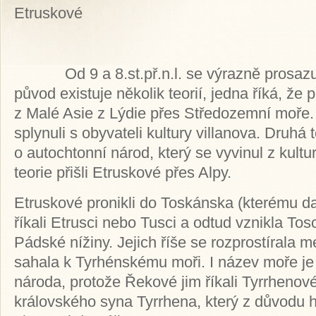
Etruskové
Od 9 a 8.st.př.n.l. se výrazně prosazují
původ existuje několik teorií, jedna říká, že
z Malé Asie z Lýdie přes Středozemní moře.
splynuli s obyvateli kultury villanova. Druhá 
o autochtonní národ, který se vyvinul z kultur
teorie přišli Etruskové přes Alpy.
Etruskové pronikli do Toskánska (kterému da
říkali Etrusci nebo Tusci a odtud vznikla To
Pádské nížiny. Jejich říše se rozprostírala m
sahala k Tyrhénskému moři. I název moře je
národa, protože Řekové jim říkali Tyrrhenov
královského syna Tyrrhena, který z důvodu 