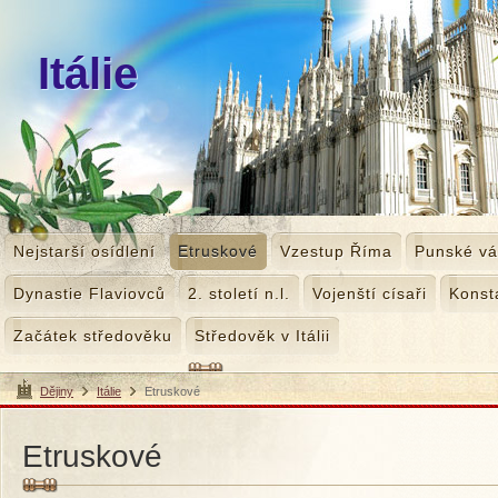
Itálie
Nejstarší osídlení
Etruskové
Vzestup Říma
Punské vá
Dynastie Flaviovců
2. století n.l.
Vojenští císaři
Konst
Začátek středověku
Středověk v Itálii
Dějiny
Itálie
Etruskové
>
>
Etruskové